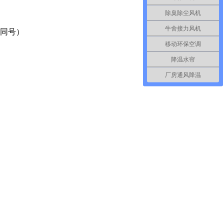
除臭除尘风机
牛舍接力风机
信同号）
移动环保空调
降温水帘
厂房通风降温