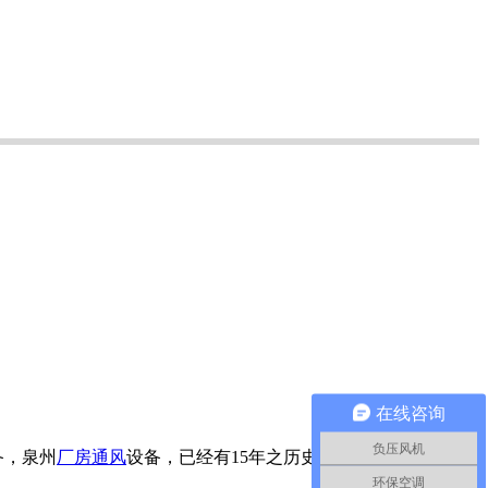
在线咨询
负压风机
备，泉州
厂房通风
设备，已经有15年之历史，公司坚持“质量第
环保空调