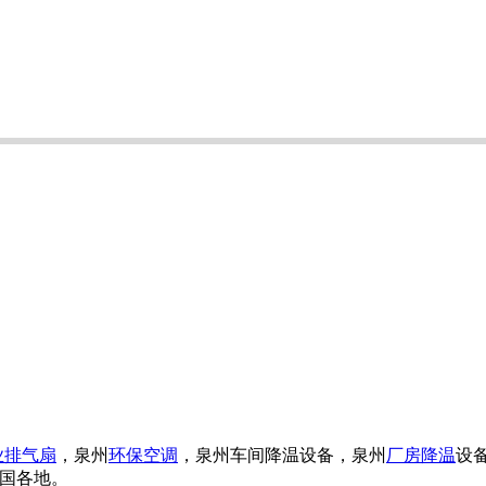
业排气扇
，泉州
环保空调
，泉州车间降温设备，泉州
厂房降温
设
全国各地。