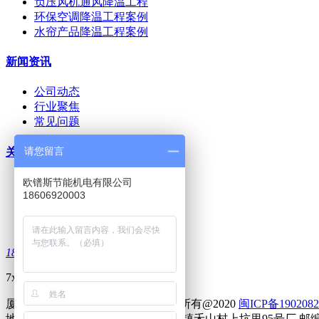
负压风机通风降温工程
环保空调降温工程案例
水帘产品降温工程案例
新闻资讯
公司动态
行业聚焦
常见问题
请您留言
关于我们
公司介绍
欧镨斯节能机电有限公司
18606920003
联系我们
人才招聘
服务支持
186-0692-0003
7x12h 在线咨询电话
厦门欧镨斯节能机电有限公司 版权所有@2020
闽ICP备1902082
地址：中国 福建 厦门市同安区新民镇禾山村上坑里95号厂 邮编：361000