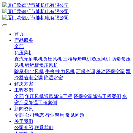
首页
产品服务
全部
负压风机
直流无刷电机负压风机
三相异步电机负压风机
防爆负压
风机
镀锌板负压风机
除臭/除尘风机
牛舍/接力风机
环保空调
移动环保空调
双
冷凝省电空调
降温水帘
解决方案
工程案例
全部
负压风机通风降温工程
环保空调降温工程案例
水
帘产品降温工程案例
新闻资讯
全部
公司动态
行业聚焦
常见问题
关于我们
公司介绍
联系我们