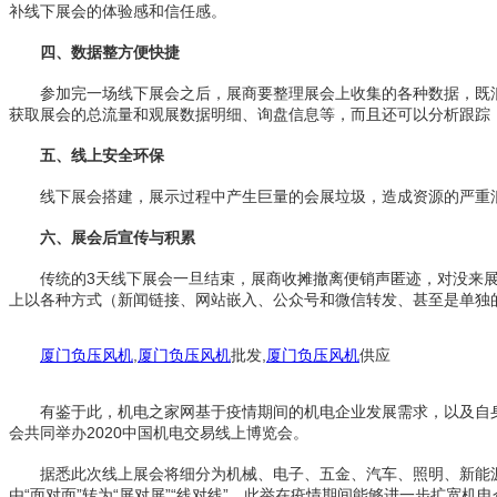
补线下展会的体验感和信任感。
四、数据整方便快捷
参加完一场线下展会之后，展商要整理展会上收集的各种数据，既浪
获取展会的总流量和观展数据明细、询盘信息等，而且还可以分析跟踪
五、线上安全环保
线下展会搭建，展示过程中产生巨量的会展垃圾，造成资源的严重浪
六、展会后宣传与积累
传统的3天线下展会一旦结束，展商收摊撤离便销声匿迹，对没来展
上以各种方式（新闻链接、网站嵌入、公众号和微信转发、甚至是单独
厦门负压风机
,
厦门负压风机
批发,
厦门负压风机
供应
有鉴于此，机电之家网基于疫情期间的机电企业发展需求，以及自身
会共同举办2020中国机电交易线上博览会。
据悉此次线上展会将细分为机械、电子、五金、汽车、照明、新能源
由“面对面”转为“屏对屏”“线对线”，此举在疫情期间能够进一步扩宽机