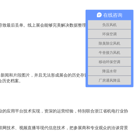
在线咨询
负压风机
致最后丢单。线上展会能够完美解决数据整理的问题，不仅可以精准
环保空调
除臭除尘风机
牛舍接力风机
移动环保空调
降温水帘
新闻和片段图片，并且无法形成展会的历史存留。而线上展会可以在网
厂房通风降温
会历史档案。
的应用平台技术实现，资深的运营经验，特别联合浙江省机电行业协
网技术、视频直播等现代信息技术，把参展商和专业观众的洽谈背景