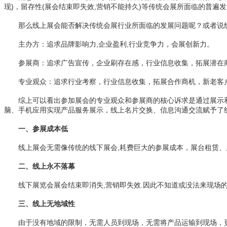
现)，留存性(展会结束即失效,营销不能持久)等传统会展所面临的普遍
那么线上展会能否解决传统会展行业所面临的发展问题呢？或者说线
主办方：追求品牌影响力,企业盈利,行业竞争力，会展创新力。
参展商：追求广告宣传，企业刷存在感，行业信息收集，拓展潜在
专业观众：追求行业考察，行业信息收集，拓展合作商机，新老客
综上可以看出参加展会的专业观众和参展商的核心诉求是通过展示和交
脑、手机应用实现产品服务展示，线上名片交换、信息沟通交流赋予了线上
一、参展成本低
线上展会无需像传统的线下展会,耗费巨大的参展成本，展台租赁、展
二、线上永不落幕
线下展览会展会结束即消失,营销即失效.因此不知道或没法来现场的人
三、线上无地域性
由于没有地域的限制，无需人员到现场，无需将产品运输到现场，更多