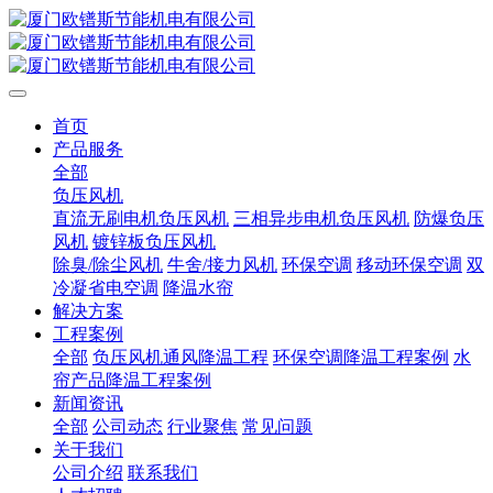
首页
产品服务
全部
负压风机
直流无刷电机负压风机
三相异步电机负压风机
防爆负压
风机
镀锌板负压风机
除臭/除尘风机
牛舍/接力风机
环保空调
移动环保空调
双
冷凝省电空调
降温水帘
解决方案
工程案例
全部
负压风机通风降温工程
环保空调降温工程案例
水
帘产品降温工程案例
新闻资讯
全部
公司动态
行业聚焦
常见问题
关于我们
公司介绍
联系我们