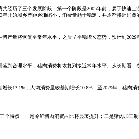
历了三个发展阶段：第一个阶段是2005年前，属于快速上涨
013年开始城乡差距逐渐缩小，消费量趋于稳定，并逐渐接近消费
产量将恢复至常年水平，之后呈平稳增长态势，预计到2029年猪
落到合理水平，猪肉消费将恢复到接近常年水平。从长期看，在
长13.1%，人均消费量较基期增长10.8%。至2029年，猪肉消
个特点：一是冷鲜猪肉消费占比将显著提升；二是猪肉加工制