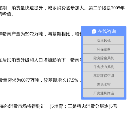
期，消费量快速提升，城乡消费逐步加大。第二阶段是2005年
的峰值。
在线咨询
肉产量为5972万吨，与基期相比，增长18.6%，年均增速为
负压风机
环保空调
除臭除尘风机
居民消费升级和人口增加影响下，猪肉消费将缓慢增加。
牛舍接力风机
移动环保空调
费量需求为6077万吨，较基期增长17.5%，人均消费量较基期增
降温水帘
厂房通风降温
品的消费市场将得到进一步培育；三是猪肉消费分层逐步形