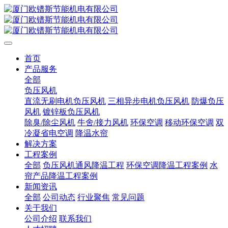
首页
产品服务
全部
负压风机
直流无刷电机负压风机
三相异步电机负压风机
防爆负压
风机
镀锌板负压风机
除臭/除尘风机
牛舍/接力风机
环保空调
移动环保空调
双
冷凝省电空调
降温水帘
解决方案
工程案例
全部
负压风机通风降温工程
环保空调降温工程案例
水
帘产品降温工程案例
新闻资讯
全部
公司动态
行业聚焦
常见问题
关于我们
公司介绍
联系我们