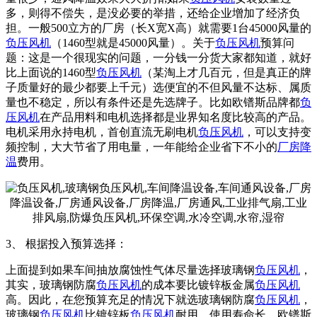
多，则得不偿失，是没必要的举措，还给企业增加了经济负
担。一般500立方的厂房（长X宽X高）就需要1台45000风量的
负压风机
（1460型就是45000风量）。关于
负压风机
预算问
题：这是一个很现实的问题，一分钱一分货大家都知道，就好
比上面说的1460型
负压风机
（某淘上才几百元，但是真正的牌
子质量好的最少都要上千元）选便宜的不但风量不达标、属质
量也不稳定，所以有条件还是先选牌子。比如欧镨斯品牌都
负
压风机
在产品用料和电机选择都是业界知名度比较高的产品。
电机采用永持电机，首创直流无刷电机
负压风机
，可以支持变
频控制，大大节省了用电量，一年能给企业省下不小的
厂房降
温
费用。
3、 根据投入预算选择：
上面提到如果车间抽放腐蚀性气体尽量选择玻璃钢
负压风机
，
其实，玻璃钢防腐
负压风机
的成本要比镀锌板金属
负压风机
高。因此，在您预算充足的情况下就选玻璃钢防腐
负压风机
，
玻璃钢
负压风机
比镀锌板
负压风机
耐用、使用寿命长。欧镨斯