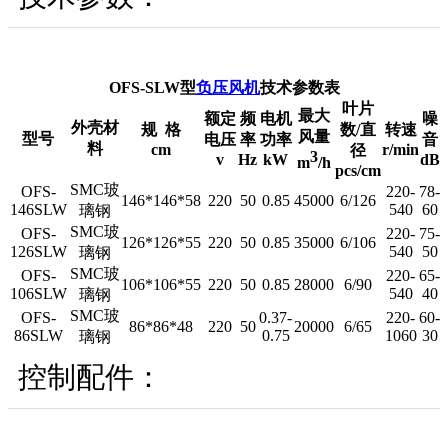
OFS-SLW型
负压风机
技术参数表
叶片
最大
额定
频
电机
噪
外壳材
规 格
数/直
转速
风量
型号
电压
率
功率
音
料
cm
r/min
径
3
v
Hz
kW
dB
m
/h
pcs/cm
SMC玻
OFS-
220-
78-
146*146*58
220
50
0.85
45000
6/126
146SLW
540
60
璃钢
SMC玻
OFS-
220-
75-
126*126*55
220
50
0.85
35000
6/106
126SLW
540
50
璃钢
SMC玻
OFS-
220-
65-
106*106*55
220
50
0.85
28000
6/90
106SLW
540
40
璃钢
SMC玻
OFS-
0.37-
220-
60-
86*86*48
220
50
20000
6/65
86SLW
0.75
1060
30
璃钢
控制配件：