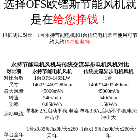
选择OFS欧镨斯节能风机就
是在
给您挣钱！
根据测试对比：1台永持节能电机和1台传统电机常年使用可节
约大约
1977度电/年
永持节能电机风机与传统交流异步电机风机对比
对比项
永持节能电机风机
传统交流异步电机风机
对比台数
1台OFS-146SLW
1台
尺寸
1460*1460*580mm
1460*1460*580mm
最大风量
45000m³/h
45000m³/h
转速
540r/min
540r/min
功率
0.85kW/h
1.5kW/h
单相6.2A,启动平稳,电流
单相3.6A,启动不平稳,电流
启动电流
冲击小
冲击大
1台x0.85度/hx9h/天x260
1台x1.5度/hx9h/天x260天/
单台全年
天/年
年