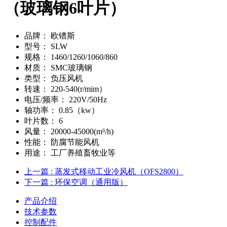
（玻璃钢6叶片）
品牌：
欧镨斯
型号：
SLW
规格：
1460/1260/1060/860
材质：
SMC玻璃钢
类型：
负压风机
转速：
220-540(r/mim）
电压/频率：
220V/50Hz
轴功率：
0.85（kw）
叶片数：
6
风量：
20000-45000(m³/h)
性能：
防腐节能风机
用途：
工厂养殖畜牧业等
上一篇
: 蒸发式移动工业冷风机（OFS2800）
下一篇
: 环保空调（通用版）
产品介绍
技术参数
控制配件