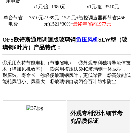
用电费
x1元/度=1989元
x1元/度=3510元
单台节省
3510元-1989元=1521元+智控调速器再节省(456
电费
元)1521*30%=
最终年省约1977元
OFS欧镨斯通用调速版玻璃钢
负压风机
SLW型（玻
璃钢6叶片）产品特点：
①采用永持节能电机（节能省电） ②外观专利独特导流体技
术（增加风机效率） ③采用模压法SMC玻璃钢一体成型，
耐腐蚀、寿命长 ④轻便玻璃钢风叶，更低噪音 ⑤高效能低
能耗风阻小、风量大 ⑥玻璃钢自动闭合百叶防水防尘
外观专利设计,细节考
究品质保证